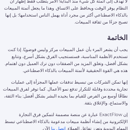
لا تهدف إلى أتمتة كل شيء منذ البداية! الأمر يتطلب فقط إظهار أن
النظام يوفر الوقت ويحافظ على الاتساق. وهذا ما يجعل أتمتة المبيعات
بالذكاء الاصطناعي أكثر من مجرد أداة يهمل الناس استخدامها؛ بل إنها
تصبح جزءًا من ثقافة المبيعات.
الخاتمة
يجب أن يشعر المرء بأن عمل المبيعات مركز وليس فوضويًا. إذا كنت
تستخدم الأنظمة المناسبة، فستستجيب الفرق بشكل أسرع، وتتابع
بشكل أفضل، وتغلق المزيد من الصفقات دون ترك العميل دون اهتمام.
هذه هي القوة الحقيقية لأتمتة المبيعات بالذكاء الاصطناعي.
إنها تمكن الشركات من تبسيط تدفقات عملها المجزأة إلى عمليات
تجارية محددة وقابلة للتكرار تدفع نمو الأعمال. كما توفر لفرق المبيعات
نطاقًا أوسع من الفرص للقيام بما يجيده البشر بشكل أفضل: بناء الثقة،
والاستماع، والإغلاق بثقة.
إن ExactFlow عبارة عن منصة مصممة لتمكين فرق التجارة
الإلكترونية من إنشاء أنظمة مبيعات مدعومة بالذكاء الاصطناعي تبسط
المهام اليدوية وتعزز تفاعل العملاء.
اتصل بنا
الآن.