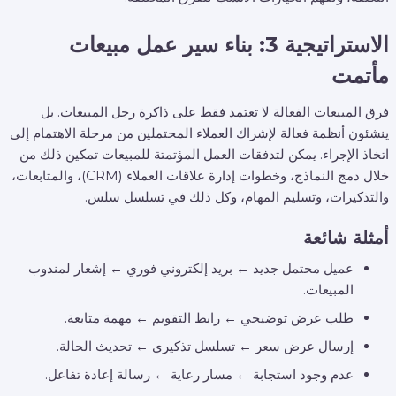
الاستراتيجية 3: بناء سير عمل مبيعات
مأتمت
فرق المبيعات الفعالة لا تعتمد فقط على ذاكرة رجل المبيعات. بل
ينشئون أنظمة فعالة لإشراك العملاء المحتملين من مرحلة الاهتمام إلى
اتخاذ الإجراء. يمكن لتدفقات العمل المؤتمتة للمبيعات تمكين ذلك من
خلال دمج النماذج، وخطوات إدارة علاقات العملاء (CRM)، والمتابعات،
والتذكيرات، وتسليم المهام، وكل ذلك في تسلسل سلس.
أمثلة شائعة
عميل محتمل جديد ← بريد إلكتروني فوري ← إشعار لمندوب
المبيعات.
طلب عرض توضيحي ← رابط التقويم ← مهمة متابعة.
إرسال عرض سعر ← تسلسل تذكيري ← تحديث الحالة.
عدم وجود استجابة ← مسار رعاية ← رسالة إعادة تفاعل.