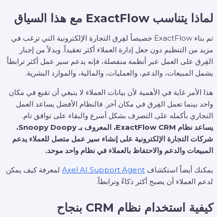
لماذا يتناسب ExactFlow مع هذا السياق
تم بناء ExactFlow خصيصاً لفِرق التجارة الإلكترونية التي ترغب في
مزيد من التنظيم دون جعل إدارة العملاء أكثر تعقيداً. وبدلاً من إجبار
الفِرق على العمل عبر أنظمة منفصلة، فإنه يدعم سير عمل أكثر ترابطاً
يشمل المبيعات، والدعم، والعمليات، والمالية، والموارد البشرية.
هذا الأمر غاية في الأهمية لأن بيانات العملاء لا ينبغي أن تقبع في مكان
واحد بينما تعمل الفِرق في مكان آخر. فالنظام الأفضل يساعد العمل
التجاري بأكمله على التصرف بشكل أسرع والبقاء على توافق تام.
يساعد نظام ExactFlow CRM، المعروف بـ Snoopy Doopy،
شركات التجارة الإلكترونية على إنشاء سير عمل متصل للعملاء يدعم
المبيعات والدعم والاحتفاظ بالعملاء في نظام واحد موحد.
يمكنك أيضاً استكشاف
Axel AI Support Agent
لمعرفة كيف يمكن
لدعم العملاء أن يصبح أكثر ذكاءً وترابطاً.
كيفية استخدام نظام CRM بنجاح