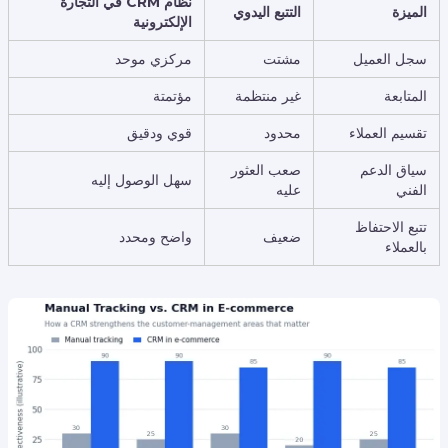
نظام CRM في التجارة
الميزة
التتبع اليدوي
الإلكترونية
سجل العميل
مشتت
مركزي موحد
المتابعة
غير منتظمة
مؤتمتة
تقسيم العملاء
محدود
قوي ودقيق
سياق الدعم
صعب العثور
سهل الوصول إليه
الفني
عليه
تتبع الاحتفاظ
ضعيف
واضح ومحدد
بالعملاء