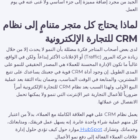
الجيد من مجرد إضافة مميزة إلى جزء أساسي ولا غنى عنه في يوم
العمل.
لماذا يحتاج كل متجر متنامٍ إلى نظام
CRM للتجارة الإلكترونية
لدى بعض أصحاب المتاجر فكرة مضللة بأن النمو لا يحدث إلا من خلال
زيادة حركة المرور (Traffic) أو الإعلانات الأكثر إبداعاً. ولكن في الواقع،
غالباً ما تكون الإدارة المحسنة للعملاء هي المصدر الحقيقي للنمو على
المدى الطويل. إن وجود أداة CRM قوية في جعبتك يساعدك على تتبع
المشترين، والمتابعة في الوقت المناسب، وضمان بناء الثقة بعد عملية
البيع الأولى. ولهذا السبب يعد نظام CRM للتجارة الإلكترونية أمراً
ضرورياً للأعمال التجارية عبر الإنترنت التي تنمو ولا يمكنها تحمل
الانفصال عن عملائها.
يعمل نظام CRM على فهم العلاقة الكاملة مع العملاء، بدلاً من اعتبار
كل منهم عملية شراء واحدة عابرة. إنه يسهل عمل فريقك، ومتابعاتك،
وخدماتك. وتشارك
HubSpot
موارد حول كيف تؤدي حلول إدارة
علاقات العملاء الفعالة إلى دفع نمو الأعمال.