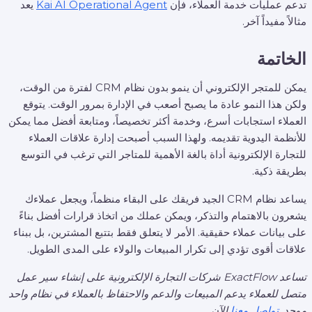
تدعم عمليات خدمة العملاء، فإن
Kai AI Operational Agent
يعد
مثالاً مفيداً آخر.
الخاتمة
يمكن للمتجر الإلكتروني أن ينمو بدون نظام CRM لفترة من الوقت،
ولكن هذا النمو عادة ما يصبح أصعب في الإدارة بمرور الوقت. يتوقع
العملاء استجابات أسرع، وخدمة أكثر تخصيصاً، ومتابعة أفضل مما يمكن
للأنظمة اليدوية تقديمه. ولهذا السبب أصبحت إدارة علاقات العملاء
للتجارة الإلكترونية أداة بالغة الأهمية للمتاجر التي ترغب في التوسع
بطريقة ذكية.
يساعد نظام CRM الجيد فريقك على البقاء منظماً، ويجعل عملاءك
يشعرون بالاهتمام والتذكر، ويمكن عملك من اتخاذ قرارات أفضل بناءً
على بيانات عملاء حقيقية. الأمر لا يتعلق فقط بتتبع المشترين، بل ببناء
علاقات أقوى تؤدي إلى تكرار المبيعات والولاء على المدى الطويل.
تساعد ExactFlow شركات التجارة الإلكترونية على إنشاء سير عمل
متصل للعملاء يدعم المبيعات والدعم والاحتفاظ بالعملاء في نظام واحد
موحد.
تواصل معنا
الآن.