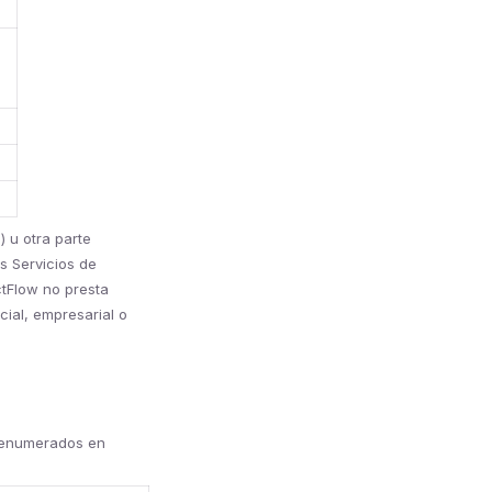
) u otra parte
s Servicios de
ctFlow no presta
ial, empresarial o
, enumerados en