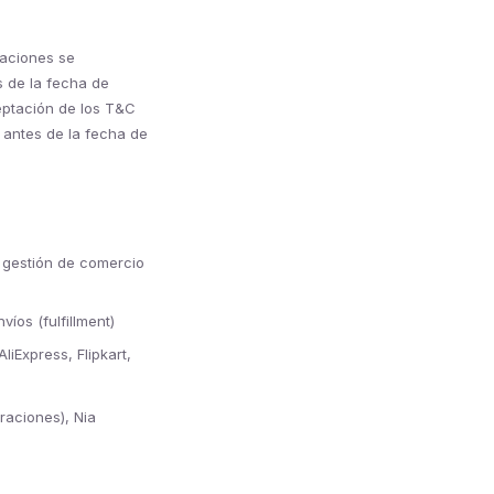
caciones se
s de la fecha de
ceptación de los T&C
 antes de la fecha de
 gestión de comercio
íos (fulfillment)
iExpress, Flipkart,
raciones), Nia