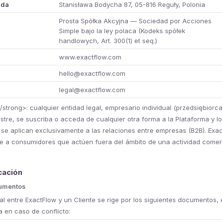
ada
Stanisława Bodycha 87, 05-816 Reguły, Polonia
Prosta Spółka Akcyjna — Sociedad por Acciones
Simple bajo la ley polaca (Kodeks spółek
handlowych, Art. 300(1) et seq.)
www.exactflow.com
hello@exactflow.com
legal@exactflow.com
/strong>: cualquier entidad legal, empresario individual (przedsiębiorca
stre, se suscriba o acceda de cualquier otra forma a la Plataforma y lo
 se aplican exclusivamente a las relaciones entre empresas (B2B). Exa
te a consumidores que actúen fuera del ámbito de una actividad comerc
cación
cumentos
al entre ExactFlow y un Cliente se rige por los siguientes documentos
 en caso de conflicto: