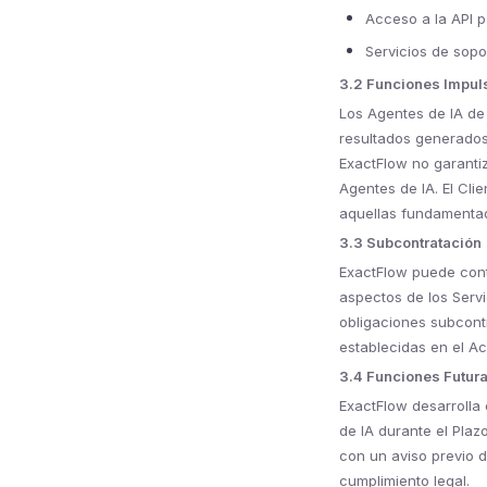
Acceso a la API p
Servicios de sopor
3.2 Funciones Impul
Los Agentes de IA de
resultados generados
ExactFlow no garantiz
Agentes de IA. El Cli
aquellas fundamentada
3.3 Subcontratación
ExactFlow puede cont
aspectos de los Servi
obligaciones subcont
establecidas en el A
3.4 Funciones Futur
ExactFlow desarrolla
de IA durante el Plaz
con un aviso previo 
cumplimiento legal.