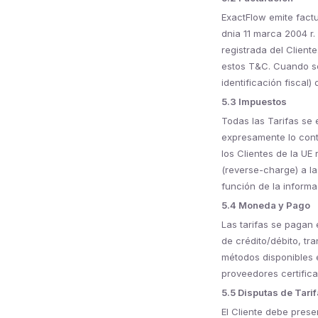
ExactFlow emite factu
dnia 11 marca 2004 r.
registrada del Client
estos T&C. Cuando se
identificación fiscal)
5.3 Impuestos
Todas las Tarifas se 
expresamente lo contr
los Clientes de la UE
(reverse-charge) a la
función de la informac
5.4 Moneda y Pago
Las tarifas se pagan
de crédito/débito, tr
métodos disponibles 
proveedores certific
5.5 Disputas de Tari
El Cliente debe prese