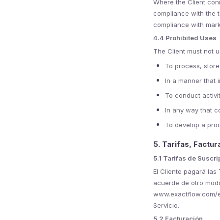
Where the Client conn
compliance with the t
compliance with mark
4.4 Prohibited Uses
The Client must not u
To process, store,
In a manner that i
To conduct activit
In any way that c
To develop a prod
5. Tarifas, Factu
5.1 Tarifas de Suscri
El Cliente pagará las
acuerde de otro modo
www.exactflow.com/en
Servicio.
5.2 Facturación