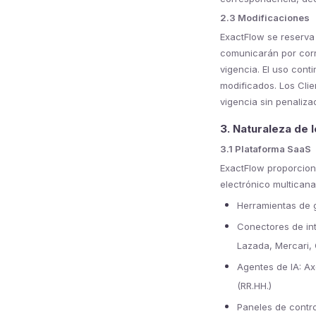
2.3 Modificaciones
ExactFlow se reserva
comunicarán por corre
vigencia. El uso cont
modificados. Los Cli
vigencia sin penaliza
3. Naturaleza de 
3.1 Plataforma SaaS
ExactFlow proporcion
electrónico multicana
Herramientas de g
Conectores de int
Lazada, Mercari, 
Agentes de IA: Ax
(RR.HH.)
Paneles de contro