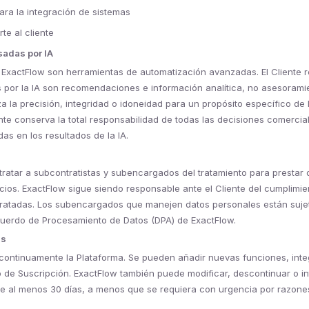
ara la integración de sistemas
te al cliente
sadas por IA
 ExactFlow son herramientas de automatización avanzadas. El Cliente 
 por la IA son recomendaciones e información analítica, no asesoramie
a la precisión, integridad o idoneidad para un propósito específico de 
ente conserva la total responsabilidad de todas las decisiones comercial
s en los resultados de la IA.
ratar a subcontratistas y subencargados del tratamiento para prestar
cios. ExactFlow sigue siendo responsable ante el Cliente del cumplimie
ratadas. Los subencargados que manejen datos personales están sujet
cuerdo de Procesamiento de Datos (DPA) de ExactFlow.
as
 continuamente la Plataforma. Se pueden añadir nuevas funciones, int
o de Suscripción. ExactFlow también puede modificar, descontinuar o i
de al menos 30 días, a menos que se requiera con urgencia por razone