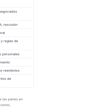
negociados
A, rescisión
ral
 y reglas de
s personales
miento
 de reembolso
ntos de
e las partes en
ciones,