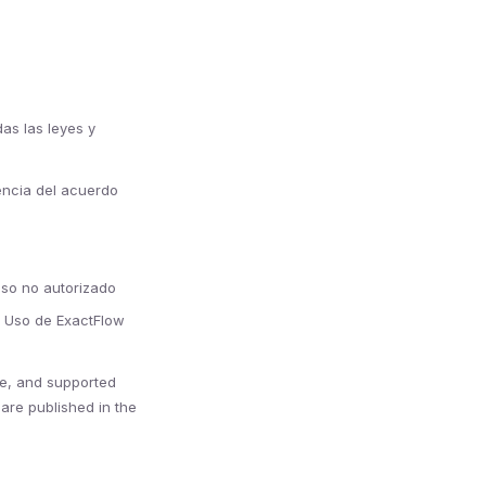
as las leyes y
gencia del acuerdo
eso no autorizado
e Uso de ExactFlow
re, and supported
re published in the