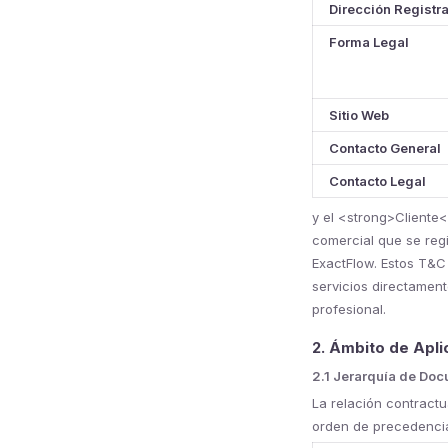
Dirección Registr
Forma Legal
Sitio Web
Contacto General
Contacto Legal
y el <strong>Cliente<
comercial que se regi
ExactFlow. Estos T&C
servicios directamen
profesional.
2. Ámbito de Apli
2.1 Jerarquía de Do
La relación contractu
orden de precedencia