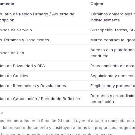
umento
Objeto
mulario de Pedido Firmado / Acuerdo de
Términos comerciales 
cripción
individualmente
minos de Servicio
Suscripción, tarifas, SL
os Términos y Condiciones
Marco contractual gene
Acceso a la plataforma
minos de Uso
conducta
tica de Privacidad y DPA
Procesamiento de dato
tica de Cookies
Seguimiento y consenti
ítica de Reembolsos y Devoluciones
Elegibilidad y proceso
Derechos y procedimie
tica de Cancelación / Periodo de Reflexión
cancelación
to
os enumerados en la Sección 2.1 constituyen el acuerdo completo entr
o del presente documento y sustituyen a todas las propuestas, negocia
laraciones y acuerdos anteriores, ya sean orales o escritos.