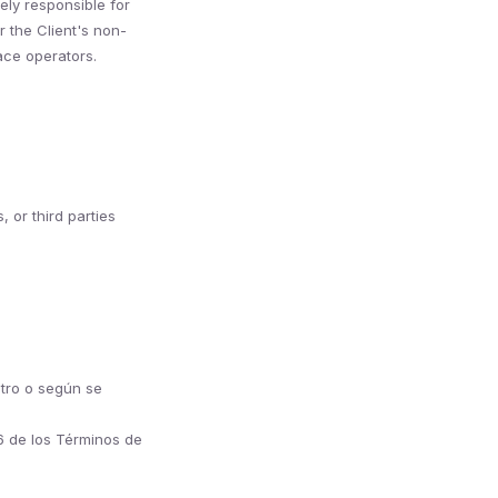
ely responsible for
r the Client's non-
ace operators.
, or third parties
stro o según se
6 de los Términos de