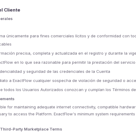
l Cliente
nerales
forma únicamente para fines comerciales lícitos y de conformidad con tod
cables
rmación precisa, completa y actualizada en el registro y durante la vi
tFlow en lo que sea razonable para permitir la prestación del servicio
dencialidad y seguridad de las credenciales de la Cuenta
diato a ExactFlow cualquier sospecha de violación de seguridad o acc
e todos los Usuarios Autorizados conozcan y cumplan los Términos d
rements
ible for maintaining adequate internet connectivity, compatible hardwa
ry to access the Platform. ExactFlow's minimum system requirements a
 Third-Party Marketplace Terms