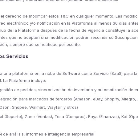
 el derecho de modificar estos T&C en cualquier momento. Las modifi
o electrónico y/o notificación en la Plataforma al menos 30 días ante
inuo de la Plataforma después de la fecha de vigencia constituye la a
entes que no acepten una modificación podrán rescindir su Suscripción
ción, siempre que se notifique por escrito.
los Servicios
a una plataforma en la nube de Software como Servicio (SaaS) para la
l. La Plataforma incluye:
estión de pedidos, sincronización de inventario y automatización de env
egración para mercados de terceros (Amazon, eBay, Shopify, Allegro, Al
Ozon, Shopee, Walmart, Wayfair y otros)
el (Soporte), Zane (Ventas), Tesa (Compras), Raya (Finanzas), Kai (Ope
l de análisis, informes e inteligencia empresarial