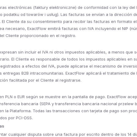
ras electrónicas (faktury elektroniczne) de conformidad con la ley del
 o podatku od towarów i usług). Las facturas se envían a la dirección d
e. El Cliente da su consentimiento para recibir las facturas en formato e
a necesario, ExactFlow emitirá facturas con IVA incluyendo el NIP (n
 del Cliente proporcionado en el registro.
expresan sin incluir el IVA ni otros impuestos aplicables, a menos que s
ario. El Cliente es responsable de todos los impuestos aplicables en su
 registrados a efectos del IVA, puede aplicarse el mecanismo de inversi
s entregas B2B intracomunitarias. ExactFlow aplicará el tratamiento d
ión facilitada por el Cliente al registrarse.
 en PLN o EUR según se muestre en la pantalla de pago. ExactFlow acep
ansferencia bancaria (SEPA y transferencia bancaria nacional przelew 
en la Plataforma. Todas las transacciones con tarjeta de pago son pr
ados por PCI-DSS.
fas
ntar cualquier disputa sobre una factura por escrito dentro de los 14 dí