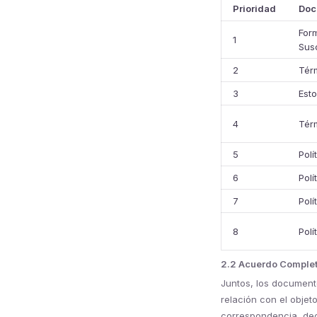
Prioridad
Doc
For
1
Sus
2
Tér
3
Est
4
Tér
5
Polí
6
Polí
7
Pol
8
Polí
2.2 Acuerdo Comple
Juntos, los document
relación con el objet
correspondencia, dec