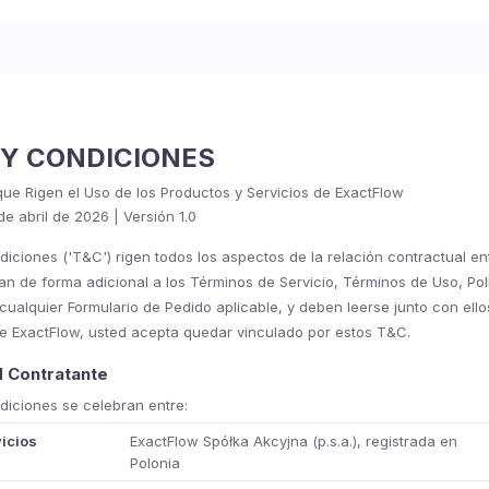
 Y CONDICIONES
ue Rigen el Uso de los Productos y Servicios de ExactFlow
de abril de 2026 | Versión 1.0
iciones ('T&C') rigen todos los aspectos de la relación contractual ent
can de forma adicional a los Términos de Servicio, Términos de Uso, Polí
 cualquier Formulario de Pedido aplicable, y deben leerse junto con ello
s de ExactFlow, usted acepta quedar vinculado por estos T&C.
ad Contratante
diciones se celebran entre:
icios
ExactFlow Spółka Akcyjna (p.s.a.), registrada en
Polonia