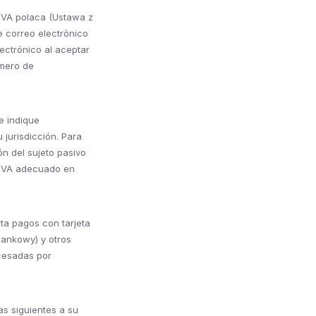
 IVA polaca (Ustawa z
e correo electrónico
lectrónico al aceptar
úmero de
e indique
 jurisdicción. Para
ón del sujeto pasivo
e IVA adecuado en
ta pagos con tarjeta
bankowy) y otros
ocesadas por
as siguientes a su