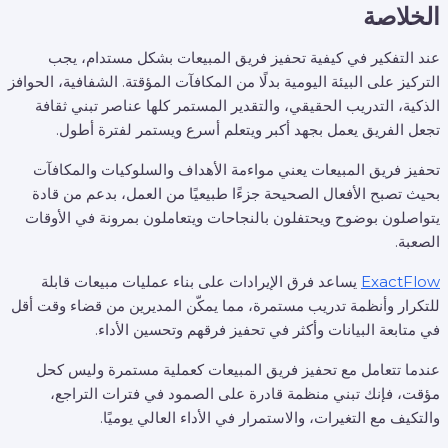
الخلاصة
عند التفكير في كيفية تحفيز فريق المبيعات بشكل مستدام، يجب
التركيز على البيئة اليومية بدلًا من المكافآت المؤقتة. الشفافية، الحوافز
الذكية، التدريب الحقيقي، والتقدير المستمر كلها عناصر تبني ثقافة
تجعل الفريق يعمل بجهد أكبر ويتعلم أسرع ويستمر لفترة أطول.
تحفيز فريق المبيعات يعني مواءمة الأهداف والسلوكيات والمكافآت
بحيث تصبح الأفعال الصحيحة جزءًا طبيعيًا من العمل، بدعم من قادة
يتواصلون بوضوح ويحتفلون بالنجاحات ويتعاملون بمرونة في الأوقات
الصعبة.
ExactFlow
يساعد فرق الإيرادات على بناء عمليات مبيعات قابلة
للتكرار وأنظمة تدريب مستمرة، مما يمكّن المديرين من قضاء وقت أقل
في متابعة البيانات وأكثر في تحفيز فرقهم وتحسين الأداء.
عندما تتعامل مع تحفيز فريق المبيعات كعملية مستمرة وليس كحل
مؤقت، فإنك تبني منظمة قادرة على الصمود في فترات التراجع،
والتكيف مع التغيرات، والاستمرار في الأداء العالي يوميًا.