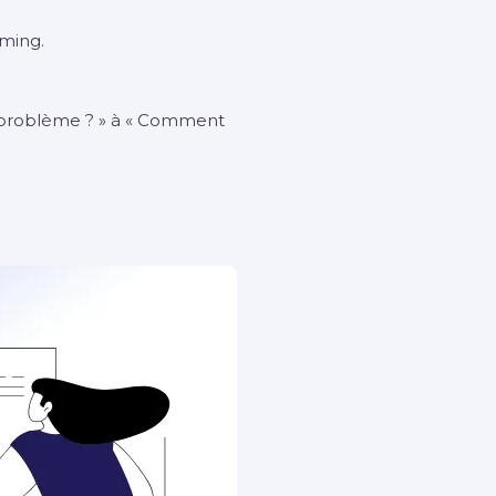
iming.
e problème ? » à « Comment