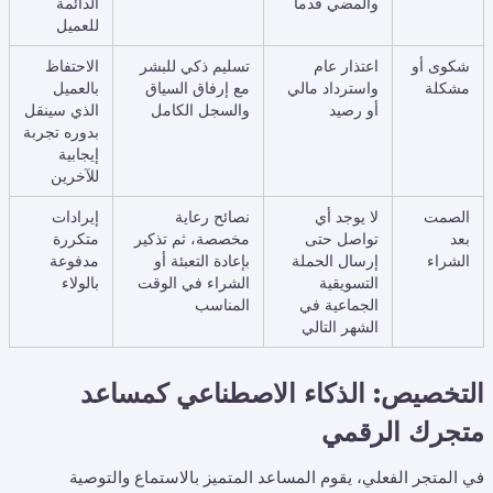
والمضي قدماً
الدائمة
للعميل
شكوى أو
اعتذار عام
تسليم ذكي للبشر
الاحتفاظ
مشكلة
واسترداد مالي
مع إرفاق السياق
بالعميل
أو رصيد
والسجل الكامل
الذي سينقل
بدوره تجربة
إيجابية
للآخرين
الصمت
لا يوجد أي
نصائح رعاية
إيرادات
بعد
تواصل حتى
مخصصة، ثم تذكير
متكررة
الشراء
إرسال الحملة
بإعادة التعبئة أو
مدفوعة
التسويقية
الشراء في الوقت
بالولاء
الجماعية في
المناسب
الشهر التالي
التخصيص: الذكاء الاصطناعي كمساعد
متجرك الرقمي
في المتجر الفعلي، يقوم المساعد المتميز بالاستماع والتوصية