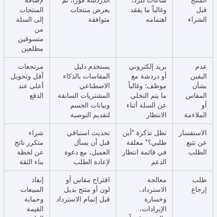
المنتج
ساعات للرد،
الدردشة فوراً، ثم
لإضافة
قبل
وغالباً ما يفقد
يعرض منتجات
المنتجات
الشراء
اهتمامه
متوافقة
إلى السلة
من
متسوقين
مطلعين
عدم
بريد إلكتروني
يستخدم دليل
مرتجعات
اليقين
أو دردشة مع
المقاسات بالذكاء
أقل وتحويل
بشأن
موظف؛ وغالباً
الاصطناعي
أعلى عند
المقاس
ما يتم التخلي
المشتريات السابقة
الدفع
أو
عن السلة أثناء
وبيانات الجسم
الملاءمة
الانتظار
لتقديم التوصية
الاستفسار
تظل تذكرة "أين
تحديث استباقي
شراء
عن تتبع
طلبي؟" معلقة
قبل أن يسأل
متكرر ناتج
الطلب
في قائمة انتظار
العميل، مع دعوة
عن لحظة
الدعم
لإعادة الطلب
بناء الثقة
طلب
معالجة
اقتراح مقاس أو
إنقاذ
إرجاع
الاسترداد،
لون أو منتج بديل
المبيعات
وخسارة
قبل إتمام الاسترداد
وحماية
الإيرادات،
القيمة