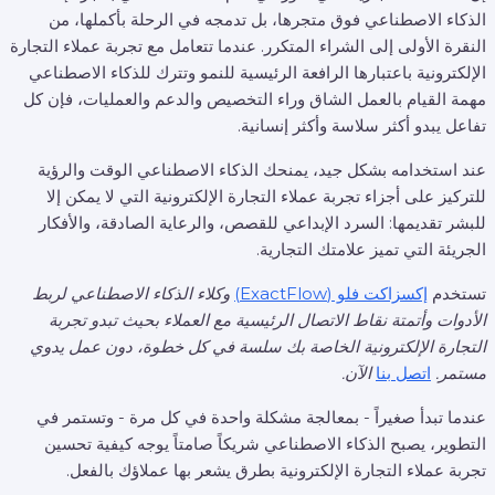
الذكاء الاصطناعي فوق متجرها، بل تدمجه في الرحلة بأكملها، من
النقرة الأولى إلى الشراء المتكرر. عندما تتعامل مع تجربة عملاء التجارة
الإلكترونية باعتبارها الرافعة الرئيسية للنمو وتترك للذكاء الاصطناعي
مهمة القيام بالعمل الشاق وراء التخصيص والدعم والعمليات، فإن كل
تفاعل يبدو أكثر سلاسة وأكثر إنسانية.
عند استخدامه بشكل جيد، يمنحك الذكاء الاصطناعي الوقت والرؤية
للتركيز على أجزاء تجربة عملاء التجارة الإلكترونية التي لا يمكن إلا
للبشر تقديمها: السرد الإبداعي للقصص، والرعاية الصادقة، والأفكار
الجريئة التي تميز علامتك التجارية.
تستخدم
إكسزاكت فلو (ExactFlow)
وكلاء الذكاء الاصطناعي لربط
الأدوات وأتمتة نقاط الاتصال الرئيسية مع العملاء بحيث تبدو تجربة
التجارة الإلكترونية الخاصة بك سلسة في كل خطوة، دون عمل يدوي
مستمر.
اتصل بنا
الآن.
عندما تبدأ صغيراً - بمعالجة مشكلة واحدة في كل مرة - وتستمر في
التطوير، يصبح الذكاء الاصطناعي شريكاً صامتاً يوجه كيفية تحسين
تجربة عملاء التجارة الإلكترونية بطرق يشعر بها عملاؤك بالفعل.