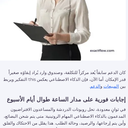
كان الدعم سابقاً يُعد مركزاً للتكلفة، وصندوق وارد يُراد إبقاؤه صغيراً
قدر الإمكان. أما الآن، فإن الذكاء الاصطناعي يعكس this التفكير ويربط
بين
المبيعات
و
الدعم
.
إجابات فورية على مدار الساعة طوال أيام الأسبوع
في ثوانٍ معدودة، تحل روبوتات الدردشة والمساعدون الافتراضيون
المدعمون بالذكاء الاصطناعي المهام الروتينية: متى يتم شحن البضائع،
وأين يتم إرجاعها، والرصيد، وحالة الطلب. هذا يقلل من الاحتكاك والقلق