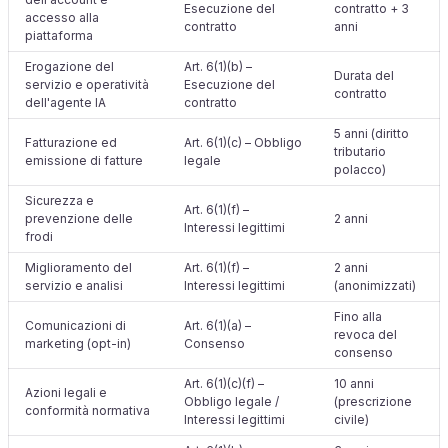
Esecuzione del
contratto + 3
accesso alla
contratto
anni
piattaforma
Erogazione del
Art. 6(1)(b) –
Durata del
servizio e operatività
Esecuzione del
contratto
dell'agente IA
contratto
5 anni (diritto
Fatturazione ed
Art. 6(1)(c) – Obbligo
tributario
emissione di fatture
legale
polacco)
Sicurezza e
Art. 6(1)(f) –
prevenzione delle
2 anni
Interessi legittimi
frodi
Miglioramento del
Art. 6(1)(f) –
2 anni
servizio e analisi
Interessi legittimi
(anonimizzati)
Fino alla
Comunicazioni di
Art. 6(1)(a) –
revoca del
marketing (opt-in)
Consenso
consenso
Art. 6(1)(c)(f) –
10 anni
Azioni legali e
Obbligo legale /
(prescrizione
conformità normativa
Interessi legittimi
civile)