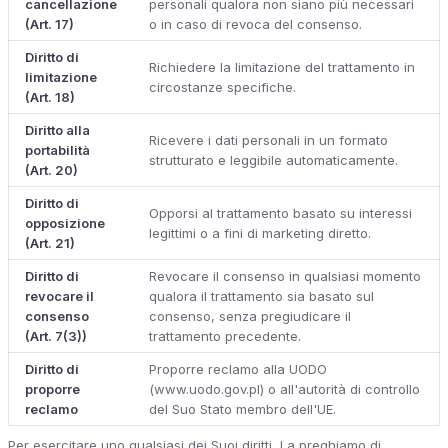
cancellazione
personali qualora non siano più necessari
(Art. 17)
o in caso di revoca del consenso.
Diritto di
Richiedere la limitazione del trattamento in
limitazione
circostanze specifiche.
(Art. 18)
Diritto alla
Ricevere i dati personali in un formato
portabilità
strutturato e leggibile automaticamente.
(Art. 20)
Diritto di
Opporsi al trattamento basato su interessi
opposizione
legittimi o a fini di marketing diretto.
(Art. 21)
Diritto di
Revocare il consenso in qualsiasi momento
revocare il
qualora il trattamento sia basato sul
consenso
consenso, senza pregiudicare il
(Art. 7(3))
trattamento precedente.
Diritto di
Proporre reclamo alla UODO
proporre
(www.uodo.gov.pl) o all'autorità di controllo
reclamo
del Suo Stato membro dell'UE.
Per esercitare uno qualsiasi dei Suoi diritti, La preghiamo di