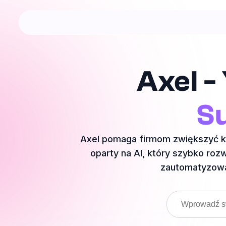
Axel -
S
Axel pomaga firmom zwiększyć kon
oparty na AI, który szybko ro
zautomatyzowan