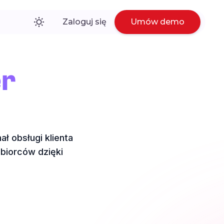
Zaloguj się
Umów demo
er
ł obsługi klienta
biorców dzięki